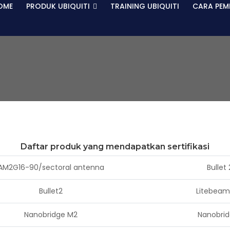
OME
PRODUK UBIQUITI
TRAINING UBIQUITI
CARA PEM
Daftar produk yang mendapatkan sertifikasi
AM2G16-90/sectoral antenna
Bullet
Bullet2
Litebeam
Nanobridge M2
Nanobri