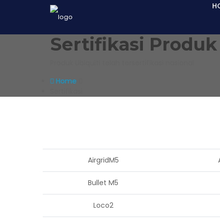
H
Sertifikasi Produk
Produk Ubiquiti telah tersertifikasi nasional
Home
Sertifikasi
AirgridM5
Bullet M5
Loco2