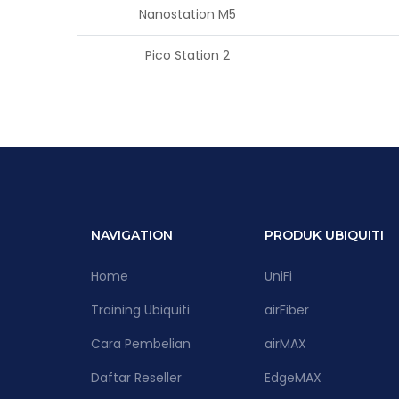
Nanostation M5
Pico Station 2
NAVIGATION
PRODUK UBIQUITI
Home
UniFi
Training Ubiquiti
airFiber
Cara Pembelian
airMAX
Daftar Reseller
EdgeMAX