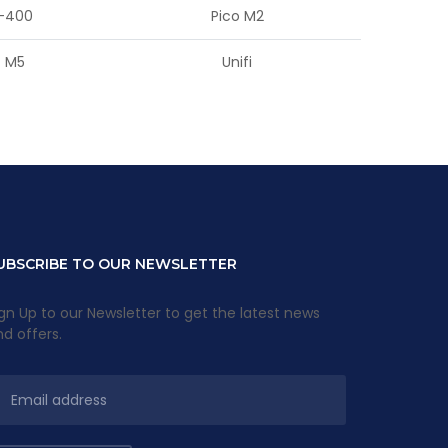
-400
Pico M2
t M5
Unifi
UBSCRIBE TO OUR NEWSLETTER
gn Up to our Newsletter to get the latest news
d offers.