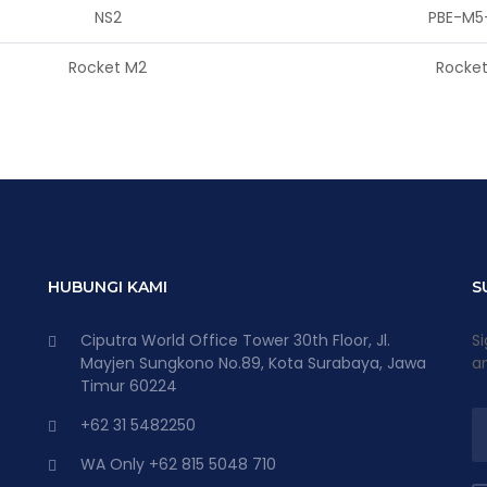
NS2
PBE-M5
Rocket M2
Rocke
HUBUNGI KAMI
S
Ciputra World Office Tower 30th Floor, Jl.
Si
Mayjen Sungkono No.89, Kota Surabaya, Jawa
an
Timur 60224
+62 31 5482250
WA Only +62 815 5048 710